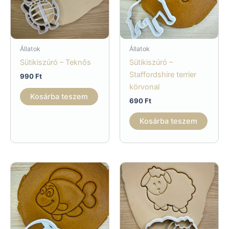
Állatok
Állatok
Sütikiszúró – Teknős
Sütikiszúró –
Staffordshire terrier
990
Ft
körvonal
Kosárba teszem
690
Ft
Kosárba teszem