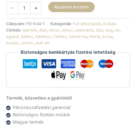
Fali
Kosárba teszem
-
+
dekoráció
-
Nagy
Cikkszám:
FD-K44-1
Kategóriák:
Fali dekorációk
,
Kutyás
svájci
Címkék:
ajándék
,
állat
,
decor
,
dekor
,
dekoráció
,
dísz
,
dog
,
eb
,
havasi
egyedi
,
faldísz
,
falidekor
,
falidísz
,
falmatrica
,
felirat
,
kutya
,
kutya
kutyás
,
otthon
,
wall-art
mennyiség
Biztonságos bankkártyás fizetési lehetőség
Termék, közvetlen a gyártótól!
Pénzvisszafizetési garancia!
Biztonságos fizetési módok
Magyar termék