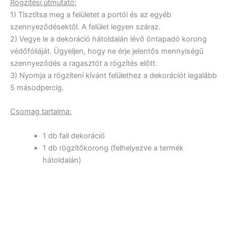
Rögzítési útmutató:
1) Tisztítsa meg a felületet a portól és az egyéb
szennyeződésektől. A felület legyen száraz.
2) Vegye le a dekoráció hátoldalán lévő öntapadó korong
védőfóliáját. Ügyeljen, hogy ne érje jelentős mennyiségű
szennyeződés a ragasztót a rögzítés előtt.
3) Nyomja a rögzíteni kívánt felülethez a dekorációt legalább
5 másodpercig.
Csomag tartalma:
1 db fali dekoráció
1 db rögzítőkorong (felhelyezve a termék
hátoldalán)