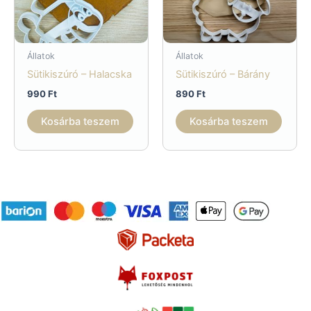
Állatok
Állatok
Sütikiszúró – Halacska
Sütikiszúró – Bárány
990
Ft
890
Ft
Kosárba teszem
Kosárba teszem