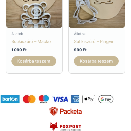
Állatok
Állatok
Sütikiszúró – Mackó
Sütikiszúró – Pingvin
1 090
Ft
990
Ft
Kosárba teszem
Kosárba teszem