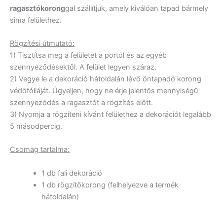
ragasztókorong
gal szállítjuk, amely kiválóan tapad bármely
sima felülethez.
Rögzítési útmutató:
1) Tisztítsa meg a felületet a portól és az egyéb
szennyeződésektől. A felület legyen száraz.
2) Vegye le a dekoráció hátoldalán lévő öntapadó korong
védőfóliáját. Ügyeljen, hogy ne érje jelentős mennyiségű
szennyeződés a ragasztót a rögzítés előtt.
3) Nyomja a rögzíteni kívánt felülethez a dekorációt legalább
5 másodpercig.
Csomag tartalma:
1 db fali dekoráció
1 db rögzítőkorong (felhelyezve a termék
hátoldalán)