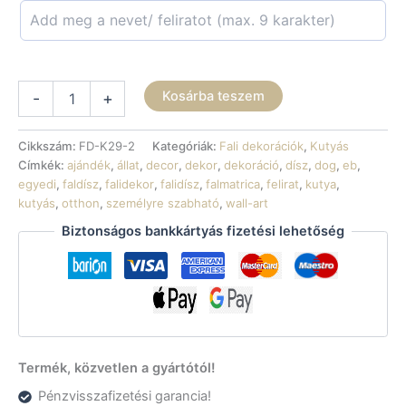
Fali
Kosárba teszem
-
+
dekoráció
-
Cocker
Cikkszám:
FD-K29-2
Kategóriák:
Fali dekorációk
,
Kutyás
spániel
Címkék:
ajándék
,
állat
,
decor
,
dekor
,
dekoráció
,
dísz
,
dog
,
eb
,
egyedi
egyedi
,
faldísz
,
falidekor
,
falidísz
,
falmatrica
,
felirat
,
kutya
,
névvel
kutyás
,
otthon
,
személyre szabható
,
wall-art
mennyiség
Biztonságos bankkártyás fizetési lehetőség
Termék, közvetlen a gyártótól!
Pénzvisszafizetési garancia!