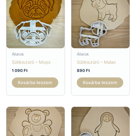
Állatok
Állatok
Sütikiszúró – Mops
Sütikiszúró – Malac
1 090
Ft
890
Ft
Kosárba teszem
Kosárba teszem