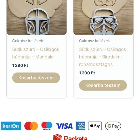
Cukrász kellékek
Cukrász kellékek
Sütikiszúró – Csillagok
Sütikiszúró – Csillagok
háborúja – Mandalo
háborúja – Birodalmi
rohamosztagos
1 290
Ft
1 290
Ft
Kosárba teszem
Kosárba teszem