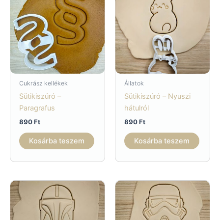
Cukrász kellékek
Állatok
Sütikiszúró –
Sütikiszúró – Nyuszi
Paragrafus
hátulról
890
Ft
890
Ft
Kosárba teszem
Kosárba teszem