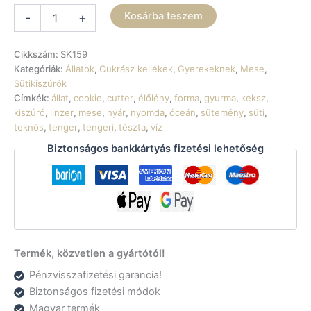
Sütikiszúró
Kosárba teszem
-
+
-
Teknős
mennyiség
Cikkszám:
SK159
Kategóriák:
Állatok
,
Cukrász kellékek
,
Gyerekeknek
,
Mese
,
Sütikiszúrók
Címkék:
állat
,
cookie
,
cutter
,
élőlény
,
forma
,
gyurma
,
keksz
,
kiszúró
,
linzer
,
mese
,
nyár
,
nyomda
,
óceán
,
sütemény
,
süti
,
teknős
,
tenger
,
tengeri
,
tészta
,
víz
Biztonságos bankkártyás fizetési lehetőség
Termék, közvetlen a gyártótól!
Pénzvisszafizetési garancia!
Biztonságos fizetési módok
Magyar termék