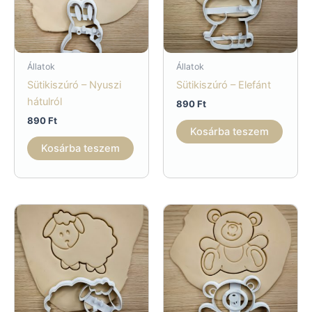
Állatok
Állatok
Sütikiszúró – Nyuszi
Sütikiszúró – Elefánt
hátulról
890
Ft
890
Ft
Kosárba teszem
Kosárba teszem