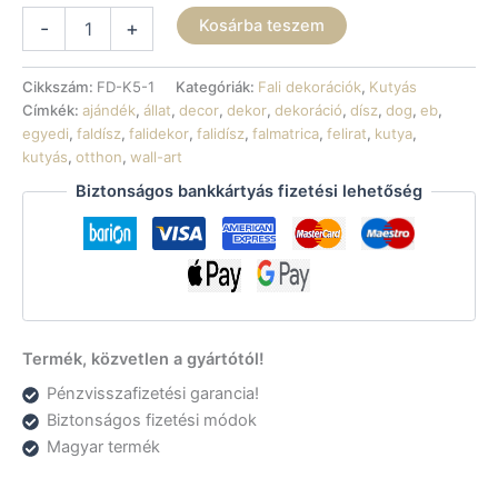
Fali
Kosárba teszem
-
+
dekoráció
-
Angol
Cikkszám:
FD-K5-1
Kategóriák:
Fali dekorációk
,
Kutyás
agár
Címkék:
ajándék
,
állat
,
decor
,
dekor
,
dekoráció
,
dísz
,
dog
,
eb
,
mennyiség
egyedi
,
faldísz
,
falidekor
,
falidísz
,
falmatrica
,
felirat
,
kutya
,
kutyás
,
otthon
,
wall-art
Biztonságos bankkártyás fizetési lehetőség
Termék, közvetlen a gyártótól!
Pénzvisszafizetési garancia!
Biztonságos fizetési módok
Magyar termék