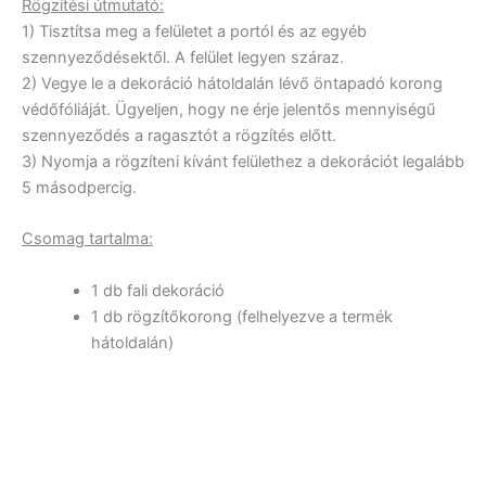
Rögzítési útmutató:
1) Tisztítsa meg a felületet a portól és az egyéb
szennyeződésektől. A felület legyen száraz.
2) Vegye le a dekoráció hátoldalán lévő öntapadó korong
védőfóliáját. Ügyeljen, hogy ne érje jelentős mennyiségű
szennyeződés a ragasztót a rögzítés előtt.
3) Nyomja a rögzíteni kívánt felülethez a dekorációt legalább
5 másodpercig.
Csomag tartalma:
1 db fali dekoráció
1 db rögzítőkorong (felhelyezve a termék
hátoldalán)