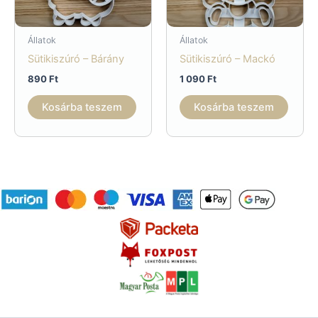
Állatok
Állatok
Sütikiszúró – Bárány
Sütikiszúró – Mackó
890
Ft
1 090
Ft
Kosárba teszem
Kosárba teszem