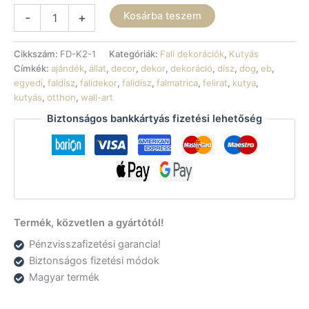
Fali
Kosárba teszem
-
+
dekoráció
-
Akita
Cikkszám:
FD-K2-1
Kategóriák:
Fali dekorációk
,
Kutyás
mennyiség
Címkék:
ajándék
,
állat
,
decor
,
dekor
,
dekoráció
,
dísz
,
dog
,
eb
,
egyedi
,
faldísz
,
falidekor
,
falidísz
,
falmatrica
,
felirat
,
kutya
,
kutyás
,
otthon
,
wall-art
Biztonságos bankkártyás fizetési lehetőség
Termék, közvetlen a gyártótól!
Pénzvisszafizetési garancia!
Biztonságos fizetési módok
Magyar termék