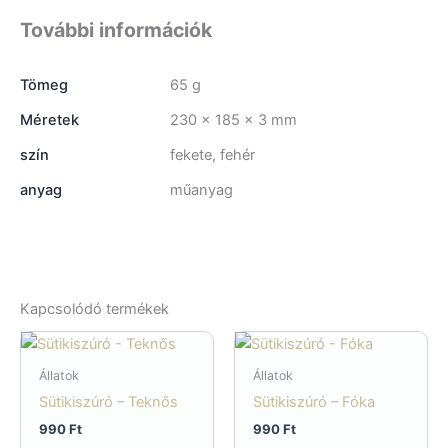
További információk
Tömeg
65 g
Méretek
230 × 185 × 3 mm
szín
fekete, fehér
anyag
műanyag
Kapcsolódó termékek
Állatok
Állatok
Sütikiszúró – Teknős
Sütikiszúró – Fóka
990
Ft
990
Ft