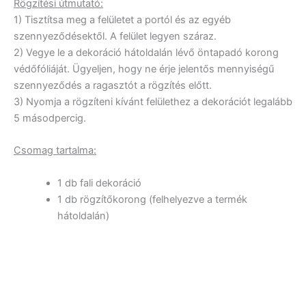
Rögzítési útmutató:
1) Tisztítsa meg a felületet a portól és az egyéb
szennyeződésektől. A felület legyen száraz.
2) Vegye le a dekoráció hátoldalán lévő öntapadó korong
védőfóliáját. Ügyeljen, hogy ne érje jelentős mennyiségű
szennyeződés a ragasztót a rögzítés előtt.
3) Nyomja a rögzíteni kívánt felülethez a dekorációt legalább
5 másodpercig.
Csomag tartalma:
1 db fali dekoráció
1 db rögzítőkorong (felhelyezve a termék
hátoldalán)