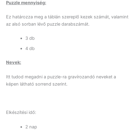
Puzzle mennyiség:
Ez határozza meg a táblán szereplő kezek számát, valamint
az alsó sorban lévő puzzle darabszámát.
3 db
4 db
Nevek:
Itt tudod megadni a puzzle-ra gravírozandó neveket a
képen látható sorrend szerint.
Elkészítési idő:
2 nap