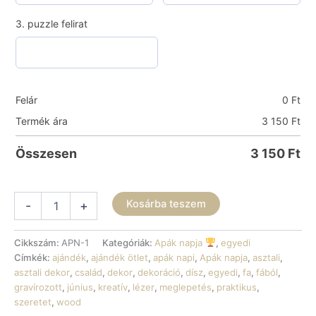
3. puzzle felirat
Felár
0
Ft
Termék ára
3 150
Ft
Összesen
3 150
Ft
Apák
Kosárba teszem
-
+
napi
fa
asztaldísz
Cikkszám:
APN-1
Kategóriák:
Apák napja
,
egyedi
mennyiség
Címkék:
ajándék
,
ajándék ötlet
,
apák napi
,
Apák napja
,
asztali
,
asztali dekor
,
család
,
dekor
,
dekoráció
,
dísz
,
egyedi
,
fa
,
fából
,
gravírozott
,
június
,
kreatív
,
lézer
,
meglepetés
,
praktikus
,
szeretet
,
wood