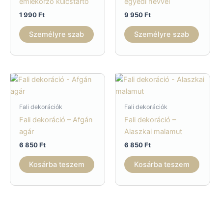
emlékőrző kulcstartó
egyedi névvel
1 990
Ft
9 950
Ft
Személyre szab
Személyre szab
Fali dekorációk
Fali dekorációk
Fali dekoráció – Afgán
Fali dekoráció –
agár
Alaszkai malamut
6 850
Ft
6 850
Ft
Kosárba teszem
Kosárba teszem