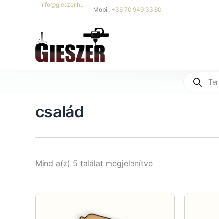
Skip
info@gieszer.hu
Mobil:
+36 70 949 33 60
to
content
Products
search
család
Sorted
Mind a(z) 5 találat megjelenítve
by
latest