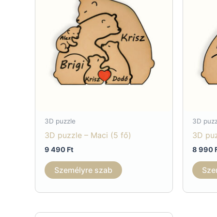
3D puzzle
3D puzz
3D puzzle – Maci (5 fő)
3D puz
9 490
Ft
8 990
Személyre szab
Sze