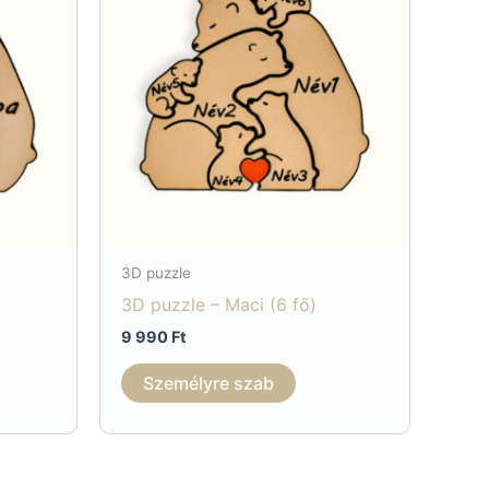
3D puzzle
3D puzzle – Maci (6 fő)
9 990
Ft
Személyre szab