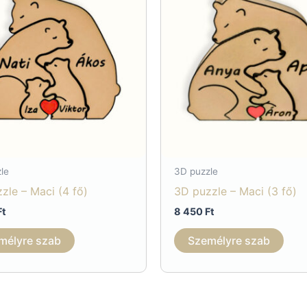
le
3D puzzle
zle – Maci (4 fő)
3D puzzle – Maci (3 fő)
Ft
8 450
Ft
mélyre szab
Személyre szab