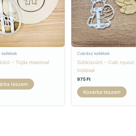
 kellékek
Cukrász kellékek
szúró – Tojás masnival
Sütikiszúró – Cuki nyuszi
tojással
975
Ft
árba teszem
Kosárba teszem