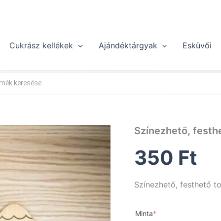
Cukrász kellékek
Ajándéktárgyak
Esküvői
Színezhető, festhe
350
Ft
Színezhető, festhető to
(required)
Minta
*