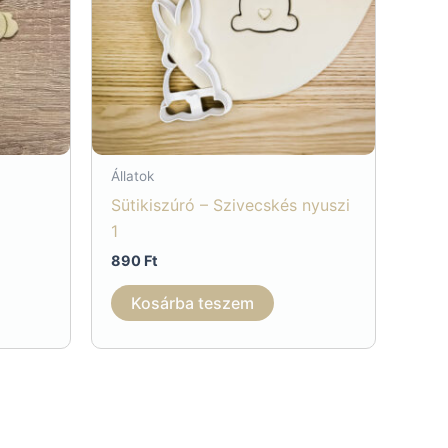
Állatok
Sütikiszúró – Szivecskés nyuszi
1
890
Ft
Kosárba teszem