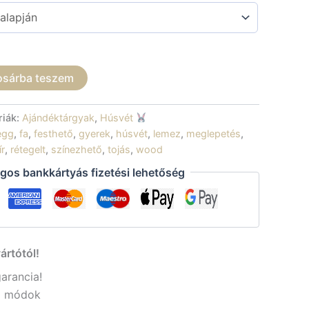
osárba teszem
riák:
Ajándéktárgyak
,
Húsvét
egg
,
fa
,
festhető
,
gyerek
,
húsvét
,
lemez
,
meglepetés
,
ír
,
rétegelt
,
színezhető
,
tojás
,
wood
gos bankkártyás fizetési lehetőség
ártótól!
garancia!
si módok