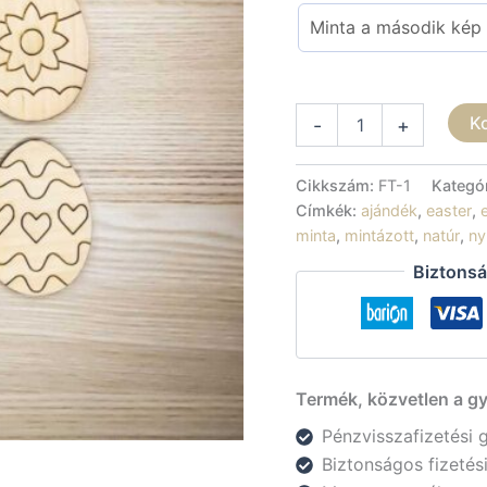
Színezhető,
K
-
+
festhető
mintázott
fa
Cikkszám:
FT-1
Kategó
tojások
Címkék:
ajándék
,
easter
,
mennyiség
minta
,
mintázott
,
natúr
,
ny
Biztonsá
Termék, közvetlen a gy
Pénzvisszafizetési 
Biztonságos fizeté