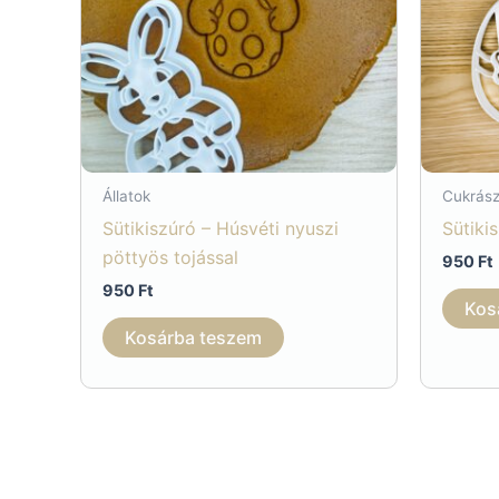
Állatok
Cukrász
Sütikiszúró – Húsvéti nyuszi
Sütiki
pöttyös tojással
950
Ft
950
Ft
Kos
Kosárba teszem