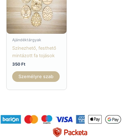
Ajándéktárgyak
Színezhető, festhető
mintázott fa tojások
350
Ft
Személyre szab