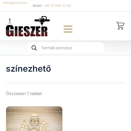
Skip
info@gieszer.hu
Mobil:
+36 70 949 33 60
to
content
Products
search
színezhető
Összesen 1 találat