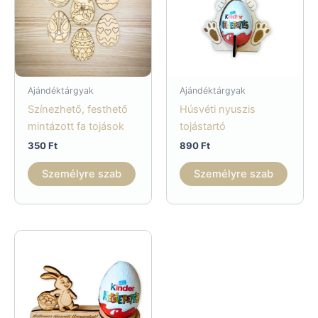
Ajándéktárgyak
Ajándéktárgyak
Színezhető, festhető
Húsvéti nyuszis
mintázott fa tojások
tojástartó
350
Ft
890
Ft
Személyre szab
Személyre szab