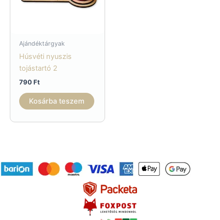
Ajándéktárgyak
Húsvéti nyuszis
tojástartó 2
790
Ft
Kosárba teszem