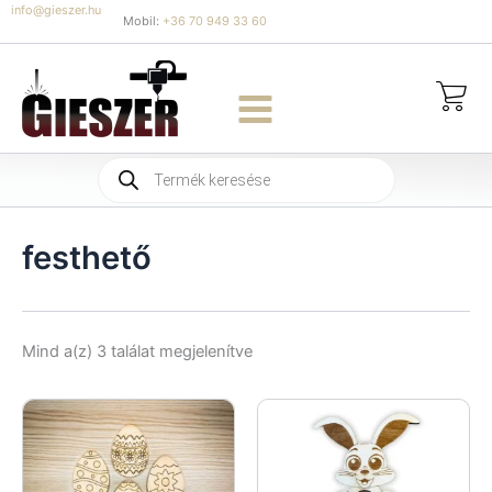
Skip
info@gieszer.hu
Mobil:
+36 70 949 33 60
to
content
Products
search
festhető
Sorted
Mind a(z) 3 találat megjelenítve
by
latest