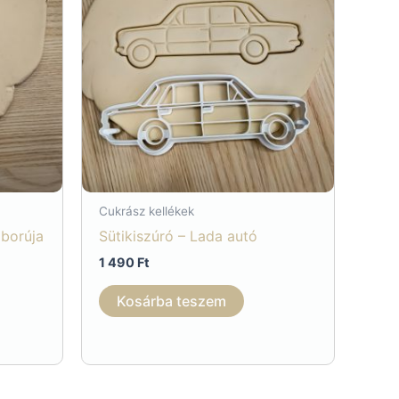
Cukrász kellékek
áborúja
Sütikiszúró – Lada autó
1 490
Ft
Kosárba teszem