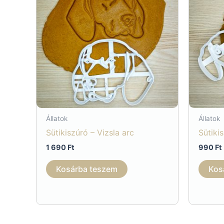
Állatok
Állatok
Sütikiszúró – Vizsla arc
Sütiki
1 690
Ft
990
Ft
Kosárba teszem
Kos