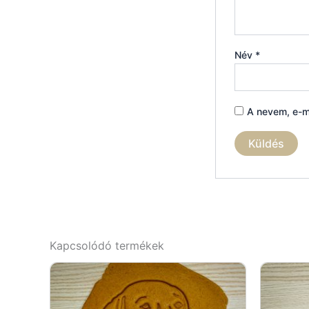
Név
*
A nevem, e-m
Kapcsolódó termékek