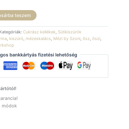
osárba teszem
Kategóriák:
Cukrász kellékek
,
Sütikiszúrók
rma
,
kiszúró
,
mézeskalács
,
Mézi by Szoni
,
ősz
,
őszi
,
rkshop
gos bankkártyás fizetési lehetőség
ártótól!
garancia!
si módok