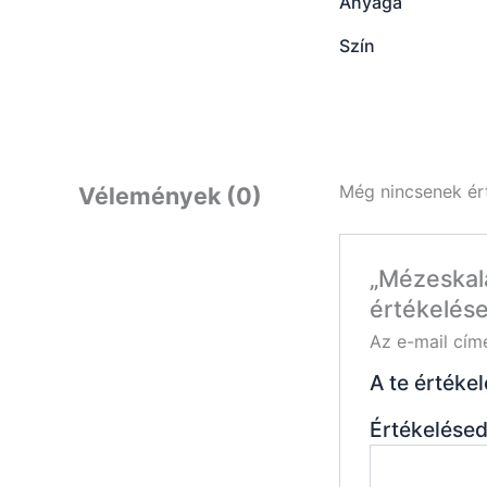
Anyaga
Szín
Még nincsenek ér
Vélemények (0)
„Mézeskalá
értékelése
Az e-mail cím
A te értéke
Értékelése