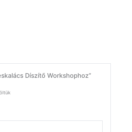
eskalács Díszítő Workshophoz”
öltük