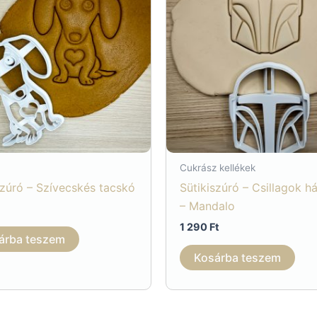
Cukrász kellékek
szúró – Szívecskés tacskó
Sütikiszúró – Csillagok h
– Mandalo
1 290
Ft
árba teszem
Kosárba teszem