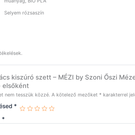
műanyag, BIO PLA
Selyem rózsaszín
tékelések.
cs kiszúró szett – MÉZI by Szoni Őszi Méz
 elsőként
et nem tesszük közzé.
A kötelező mezőket
*
karakterrel jel
lésed
*
d
*