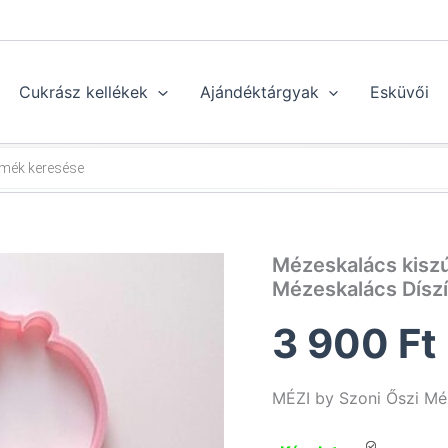
Cukrász kellékek
Ajándéktárgyak
Esküvői
Mézeskalács kiszú
Mézeskalács Dísz
3 900
Ft
MÉZI by Szoni Őszi Mé