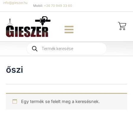
Skip
info@gieszer.hu
Mobil:
+36 70 949 33 60
to
content
Products
search
őszi
Egy termék se felelt meg a keresésnek.