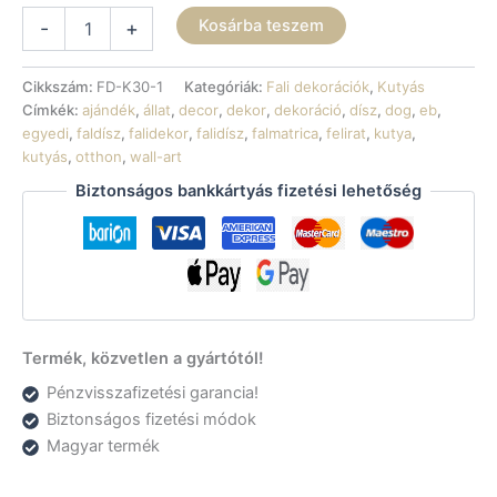
Fali
Kosárba teszem
-
+
dekoráció
-
Continental
Cikkszám:
FD-K30-1
Kategóriák:
Fali dekorációk
,
Kutyás
Bulldog
Címkék:
ajándék
,
állat
,
decor
,
dekor
,
dekoráció
,
dísz
,
dog
,
eb
,
mennyiség
egyedi
,
faldísz
,
falidekor
,
falidísz
,
falmatrica
,
felirat
,
kutya
,
kutyás
,
otthon
,
wall-art
Biztonságos bankkártyás fizetési lehetőség
Termék, közvetlen a gyártótól!
Pénzvisszafizetési garancia!
Biztonságos fizetési módok
Magyar termék