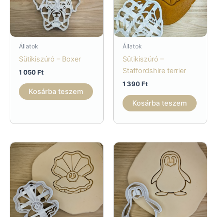
Állatok
Állatok
Sütikiszúró – Boxer
Sütikiszúró –
Staffordshire terrier
1 050
Ft
1 390
Ft
Kosárba teszem
Kosárba teszem