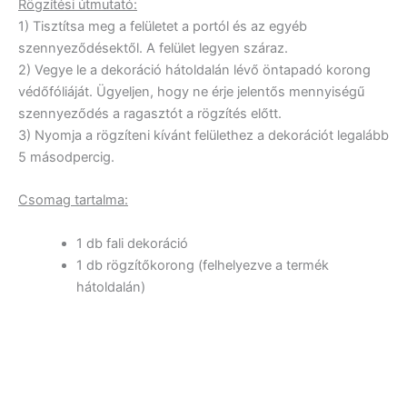
Rögzítési útmutató:
1) Tisztítsa meg a felületet a portól és az egyéb
szennyeződésektől. A felület legyen száraz.
2) Vegye le a dekoráció hátoldalán lévő öntapadó korong
védőfóliáját. Ügyeljen, hogy ne érje jelentős mennyiségű
szennyeződés a ragasztót a rögzítés előtt.
3) Nyomja a rögzíteni kívánt felülethez a dekorációt legalább
5 másodpercig.
Csomag tartalma:
1 db fali dekoráció
1 db rögzítőkorong (felhelyezve a termék
hátoldalán)