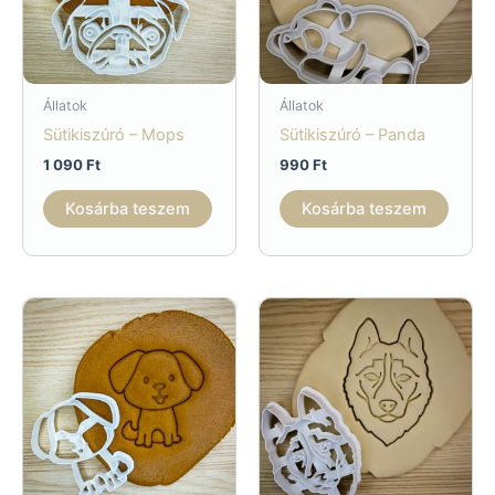
Állatok
Állatok
Sütikiszúró – Mops
Sütikiszúró – Panda
1 090
Ft
990
Ft
Kosárba teszem
Kosárba teszem