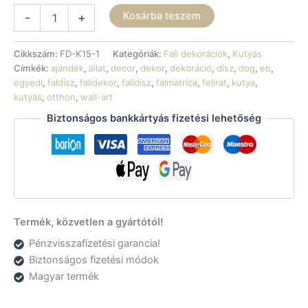
Fali
Kosárba teszem
-
+
dekoráció
-
Berni
Cikkszám:
FD-K15-1
Kategóriák:
Fali dekorációk
,
Kutyás
pásztorkutya
Címkék:
ajándék
,
állat
,
decor
,
dekor
,
dekoráció
,
dísz
,
dog
,
eb
,
mennyiség
egyedi
,
faldísz
,
falidekor
,
falidísz
,
falmatrica
,
felirat
,
kutya
,
kutyás
,
otthon
,
wall-art
Biztonságos bankkártyás fizetési lehetőség
Termék, közvetlen a gyártótól!
Pénzvisszafizetési garancia!
Biztonságos fizetési módok
Magyar termék