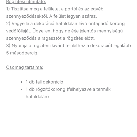
Rögzítési útmutató:
1) Tisztítsa meg a felületet a portól és az egyéb
szennyeződésektől. A felület legyen száraz.
2) Vegye le a dekoráció hátoldalán lévő öntapadó korong
védőfóliáját. Ügyeljen, hogy ne érje jelentős mennyiségű
szennyeződés a ragasztót a rögzítés előtt.
3) Nyomja a rögzíteni kívánt felülethez a dekorációt legalább
5 másodpercig.
Csomag tartalma:
1 db fali dekoráció
1 db rögzítőkorong (felhelyezve a termék
hátoldalán)