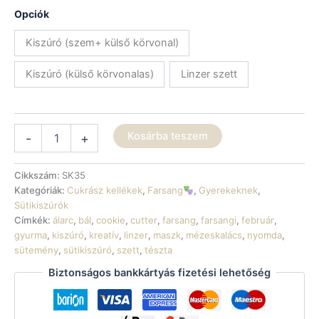
1
Opciók
650 Ft
Kiszúró (szem+ külső körvonal)
Kiszúró (külső körvonalas)
Linzer szett
Sütikiszúró
Kosárba teszem
-
+
-
Pillangós
farsangi
Cikkszám:
SK35
maszk
Kategóriák:
Cukrász kellékek
,
Farsang
,
Gyerekeknek
,
mennyiség
Sütikiszúrók
Címkék:
álarc
,
bál
,
cookie
,
cutter
,
farsang
,
farsangi
,
február
,
gyurma
,
kiszúró
,
kreatív
,
linzer
,
maszk
,
mézeskalács
,
nyomda
,
sütemény
,
sütikiszúró
,
szett
,
tészta
Biztonságos bankkártyás fizetési lehetőség