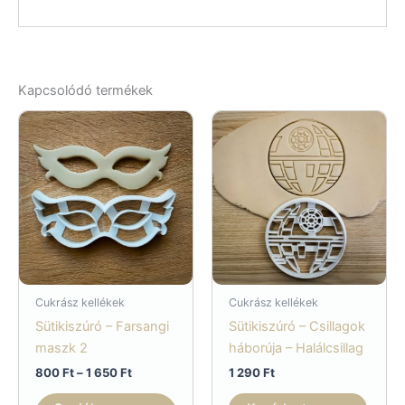
Kapcsolódó termékek
Cukrász kellékek
Cukrász kellékek
Sütikiszúró – Farsangi
Sütikiszúró – Csillagok
maszk 2
háborúja – Halálcsillag
Ártartomány:
800
Ft
–
1 650
Ft
1 290
Ft
800 Ft
Ennek
-