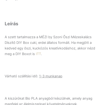
Leírás
A szett tartalmazza a MÉZI by Szoni Őszi Mézeskalács
Díszítő DIY Box cuki, erdei állatos formáit. Ha megjött a
kedved egy őszi, kuckózós kreatívkodáshoz, akkor nézd
meg a DIY Boxot is
ITT
.
Várható szállítási idő:
1-3 munkanap
A kiszúrókat Bio PLA anyagból készülnek, amely anyag
megfelel az élelmiszeripari követelményeknek.