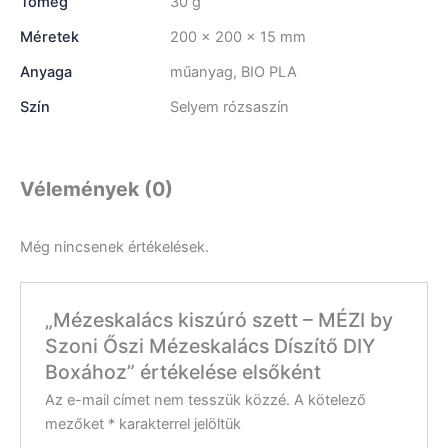
Tömeg
30 g
Méretek
200 × 200 × 15 mm
Anyaga
műanyag, BIO PLA
Szín
Selyem rózsaszín
Vélemények (0)
Még nincsenek értékelések.
„Mézeskalács kiszúró szett – MÉZI by
Szoni Őszi Mézeskalács Díszítő DIY
Boxához” értékelése elsőként
Az e-mail címet nem tesszük közzé.
A kötelező
mezőket
*
karakterrel jelöltük