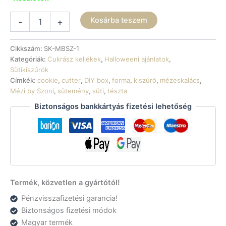
Mézeskalács
Kosárba teszem
-
+
kiszúró
szett
-
Cikkszám:
SK-MBSZ-1
MÉZI
Kategóriák:
Cukrász kellékek
,
Halloweeni ajánlatok
,
by
Sütikiszúrók
Szoni
Címkék:
cookie
,
cutter
,
DIY box
,
forma
,
kiszúró
,
mézeskalács
,
Őszi
Mézi by Szoni
,
sütemény
,
süti
,
tészta
Mézeskalács
Biztonságos bankkártyás fizetési lehetőség
Díszítő
DIY
Boxához
mennyiség
Termék, közvetlen a gyártótól!
Pénzvisszafizetési garancia!
Biztonságos fizetési módok
Magyar termék