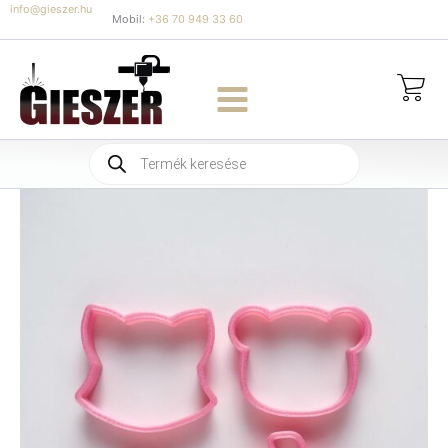
Skip
info@gieszer.hu
Mobil:
+36 70 949 33 60
to
content
Products
search