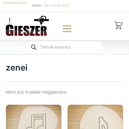
Skip
info@gieszer.hu
Mobil:
+36 70 949 33 60
to
content
Products
search
zenei
Sorted
Mind a(z) 4 találat megjelenítve
by
latest