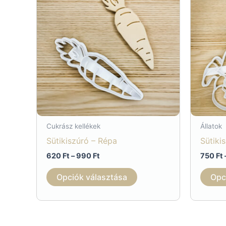
Cukrász kellékek
Állatok
Sütikiszúró – Répa
Sütiki
Ártartomány:
620
Ft
–
990
Ft
750
Ft
620 Ft
Ennek
-
Opciók választása
Opc
990 Ft
a
terméknek
több
variációja