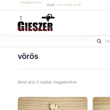
Skip
info@gieszer.hu
Mobil:
+36 70 949 33 60
to
content
Products
search
vörös
Sorted
Mind a(z) 2 találat megjelenítve
by
latest