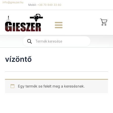
Skip
info@gieszer.hu
Mobil:
+36 70 949 33 60
to
content
Products
search
vízöntő
Egy termék se felelt meg a keresésnek.