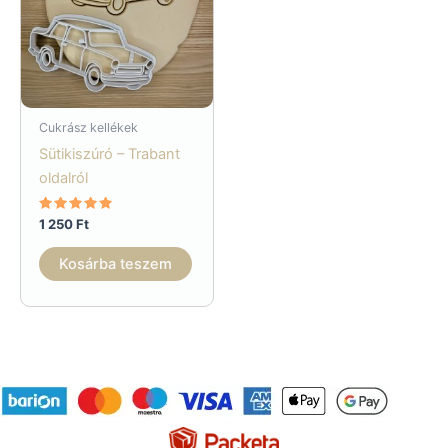
Cukrász kellékek
Sütikiszúró – Trabant
oldalról
Értékelés:
1 250
Ft
5.00
/ 5
Kosárba teszem