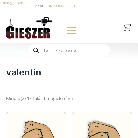
Skip
info@gieszer.hu
Mobil:
+36 70 949 33 60
to
content
Products
search
valentin
Sorted
Mind a(z) 17 találat megjelenítve
by
latest