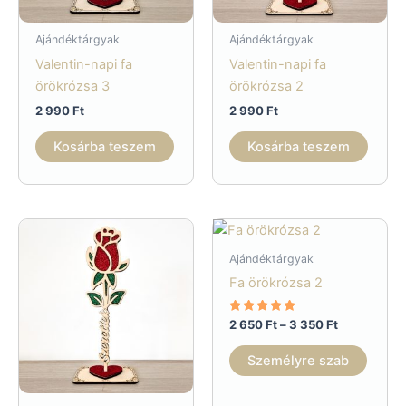
Ajándéktárgyak
Ajándéktárgyak
Valentin-napi fa
Valentin-napi fa
örökrózsa 3
örökrózsa 2
2 990
Ft
2 990
Ft
Kosárba teszem
Kosárba teszem
Ajándéktárgyak
Fa örökrózsa 2
Értékelés:
Ártartomán
2 650
Ft
–
3 350
Ft
5.00
2
/ 5
Ennek
650 Ft
Személyre szab
a
-
3
termé
350 Ft