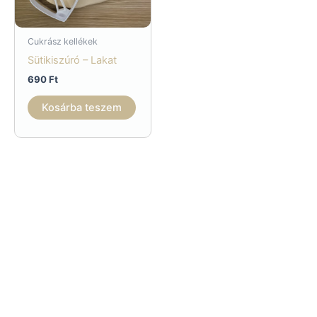
Cukrász kellékek
Sütikiszúró – Lakat
690
Ft
Kosárba teszem