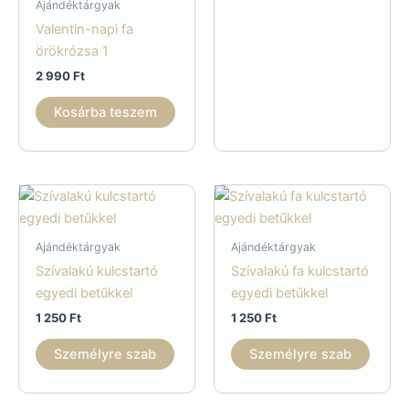
Ajándéktárgyak
több
Valentin-napi fa
variáci
örökrózsa 1
van.
A
2 990
Ft
változ
Kosárba teszem
a
termé
válasz
ki
Ajándéktárgyak
Ajándéktárgyak
Szívalakú kulcstartó
Szívalakú fa kulcstartó
egyedi betűkkel
egyedi betűkkel
1 250
Ft
1 250
Ft
Személyre szab
Személyre szab