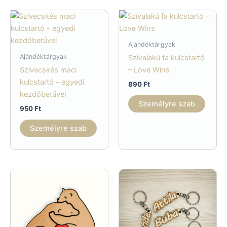
Ajándéktárgyak
Ajándéktárgyak
Szívalakú fa kulcstartó
Szivecskés maci
– Love Wins
kulcstartó – egyedi
890
Ft
kezdőbetűvel
Személyre szab
950
Ft
Személyre szab