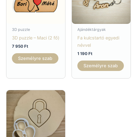
3D puzzle
Ajándéktárgyak
3D puzzle – Maci (2 fő)
Fa kulcstartó egyedi
névvel
7 950
Ft
1 190
Ft
Személyre szab
Személyre szab