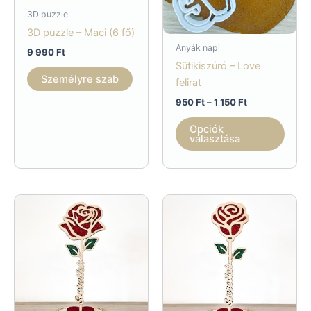
3D puzzle
3D puzzle – Maci (6 fő)
Anyák napi
9 990
Ft
Sütikiszúró – Love
Személyre szab
felirat
Ártartomány:
950
Ft
–
1 150
Ft
950 Ft
Enne
-
Opciók
a
1
választása
150 Ft
term
több
variác
van.
A
válto
a
termé
válas
ki