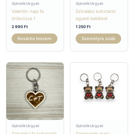
Ajándéktárgyak
Ajándéktárgyak
Valentin-napi fa
Szívalakú kulcstartó
örökrózsa 1
egyedi betűkkel
2 990
Ft
1 250
Ft
Kosárba teszem
Személyre szab
Ajándéktárgyak
Ajándéktárgyak
Szívalakú fa kulcstartó
Szivecskés maci