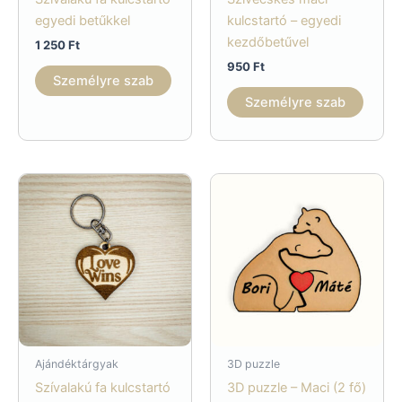
egyedi betűkkel
kulcstartó – egyedi
kezdőbetűvel
1 250
Ft
950
Ft
Személyre szab
Személyre szab
Ajándéktárgyak
3D puzzle
Szívalakú fa kulcstartó
3D puzzle – Maci (2 fő)