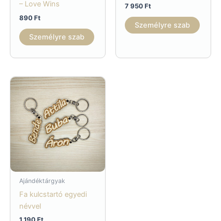
– Love Wins
7 950
Ft
890
Ft
Személyre szab
Személyre szab
Ajándéktárgyak
Fa kulcstartó egyedi
névvel
1 190
Ft