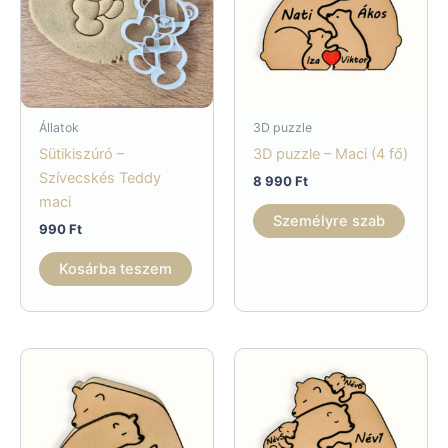
Állatok
3D puzzle
Sütikiszúró –
3D puzzle – Maci (4 fő)
Szívecskés Teddy
8 990
Ft
maci
Személyre szab
990
Ft
Kosárba teszem