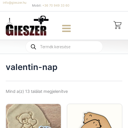
Skip
info@gieszer.hu
Mobil:
+36 70 949 33 60
to
content
Products
search
valentin-nap
Sorted
Mind a(z) 13 találat megjelenítve
by
latest