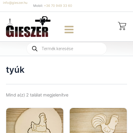
Skip
info@gieszer.hu
Mobil:
+36 70 949 33 60
to
content
Products
search
tyúk
Sorted
Mind a(z) 2 találat megjelenítve
by
latest