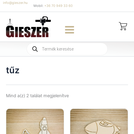
Skip
info@gieszer.hu
Mobil:
+36 70 949 33 60
to
content
Products
search
tűz
Sorted
Mind a(z) 2 találat megjelenítve
by
latest