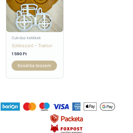
Cukrász kellékek
Sütikiszúró – Traktor
1 590
Ft
Kosárba teszem