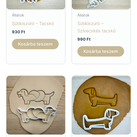
Állatok
Állatok
Sütikiszúró – Tacskó
Sütikiszúró –
Szívecskés tacskó
930
Ft
990
Ft
Kosárba teszem
Kosárba teszem