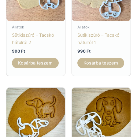
Állatok
Állatok
Sütikiszúró – Tacskó
Sütikiszúró – Tacskó
hátulról 2
hátulról 1
990
Ft
990
Ft
Kosárba teszem
Kosárba teszem