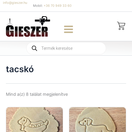
Skip
info@gieszer.hu
Mobil:
+36 70 949 33 60
to
content
Products
search
tacskó
Sorted
Mind a(z) 8 találat megjelenítve
by
latest