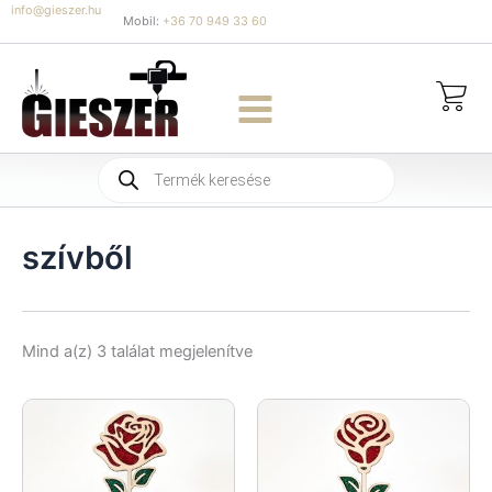
Skip
info@gieszer.hu
Mobil:
+36 70 949 33 60
to
content
Products
search
szívből
Sorted
Mind a(z) 3 találat megjelenítve
by
latest