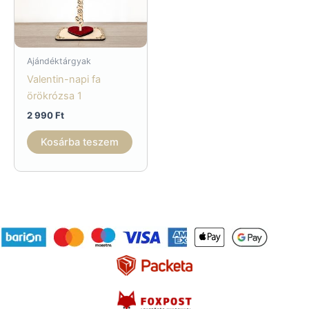
Ajándéktárgyak
Valentin-napi fa
örökrózsa 1
2 990
Ft
Kosárba teszem