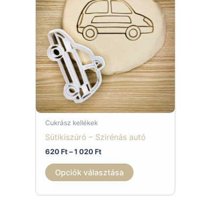
Cukrász kellékek
Sütikiszúró – Szirénás autó
Ártartomány:
620
Ft
–
1 020
Ft
620 Ft
Ennek
-
Opciók választása
1
a
020 Ft
terméknek
több
variációja