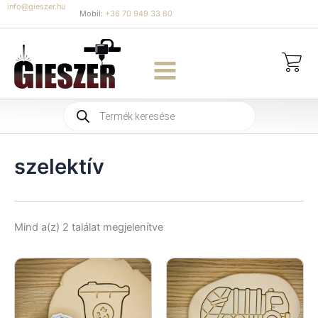
Skip
info@gieszer.hu
Mobil:
+36 70 949 33 60
to
content
Products
search
szelektív
Sorted
Mind a(z) 2 találat megjelenítve
by
latest