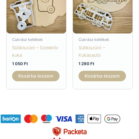
Cukrász kellékek
Cukrász kellékek
Sütikiszúró – Szelektív
Sütikiszúró –
kuka
Kukásautó
1 050
Ft
1 290
Ft
Kosárba teszem
Kosárba teszem