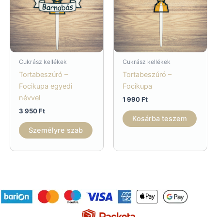
Cukrász kellékek
Cukrász kellékek
Tortabeszúró –
Tortabeszúró –
Focikupa egyedi
Focikupa
névvel
1 990
Ft
3 950
Ft
Kosárba teszem
Személyre szab