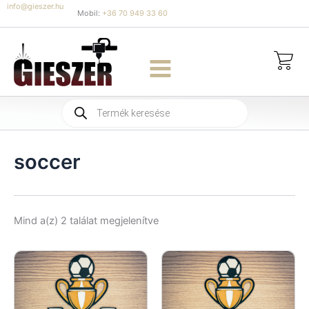
Skip
info@gieszer.hu
Mobil:
+36 70 949 33 60
to
content
Products
search
soccer
Sorted
Mind a(z) 2 találat megjelenítve
by
latest