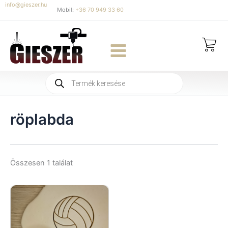
Skip
info@gieszer.hu
Mobil:
+36 70 949 33 60
to
content
Products
search
röplabda
Összesen 1 találat