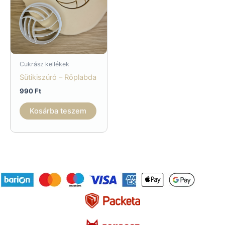
Cukrász kellékek
Sütikiszúró – Röplabda
990
Ft
Kosárba teszem