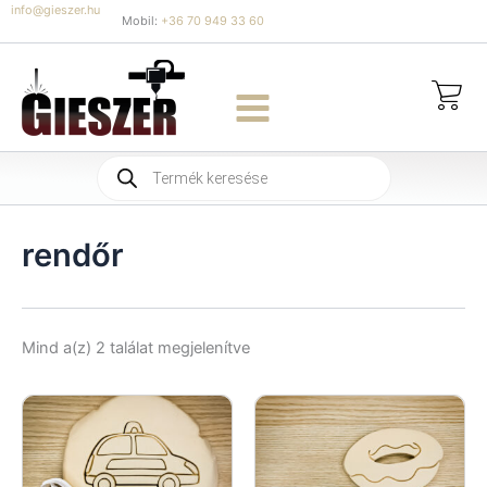
Skip
info@gieszer.hu
Mobil:
+36 70 949 33 60
to
content
Products
search
rendőr
Sorted
Mind a(z) 2 találat megjelenítve
by
latest