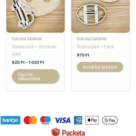
Cukrász kellékek
Cukrász kellékek
Sütikiszúró – Szirénás
Sütikiszúró – Fánk
autó
975
Ft
Ártartomány:
620
Ft
–
1 020
Ft
Kosárba teszem
620 Ft
Ennek
-
Opciók
a
1
választása
020 Ft
terméknek
több
variációja
van.
A
változatok
a
termékoldalon