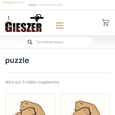
Skip
info@gieszer.hu
Mobil:
+36 70 949 33 60
to
content
Products
search
puzzle
Sorted
Mind a(z) 5 találat megjelenítve
by
latest