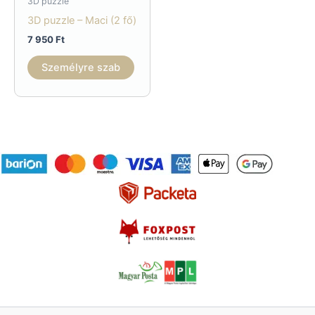
3D puzzle
3D puzzle – Maci (2 fő)
7 950
Ft
Személyre szab