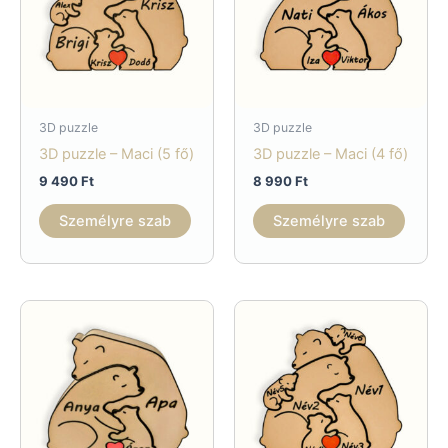
3D puzzle
3D puzzle
3D puzzle – Maci (5 fő)
3D puzzle – Maci (4 fő)
9 490
Ft
8 990
Ft
Személyre szab
Személyre szab