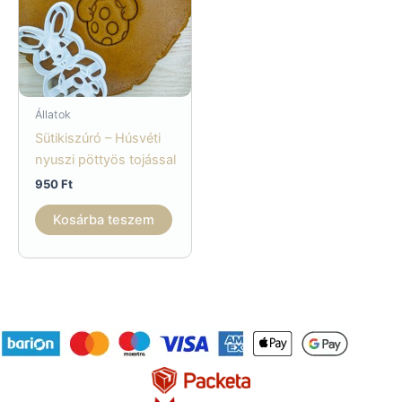
Állatok
Sütikiszúró – Húsvéti
nyuszi pöttyös tojással
950
Ft
Kosárba teszem