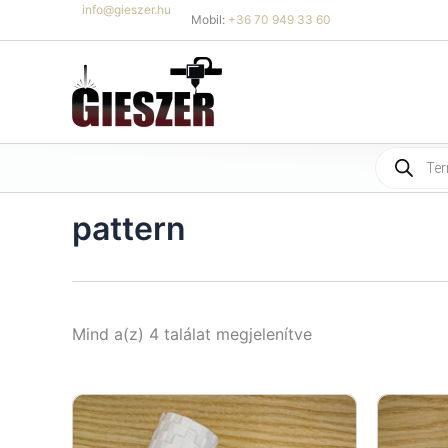
Skip
info@gieszer.hu
Mobil:
+36 70 949 33 60
to
content
Products
search
pattern
Sorted
Mind a(z) 4 találat megjelenítve
by
latest