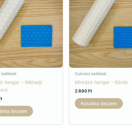
 kellékek
Cukrász kellékek
ó henger – Méhsejt
Mintázó henger – Körök
gon)
2 890
Ft
Ft
Kosárba teszem
árba teszem