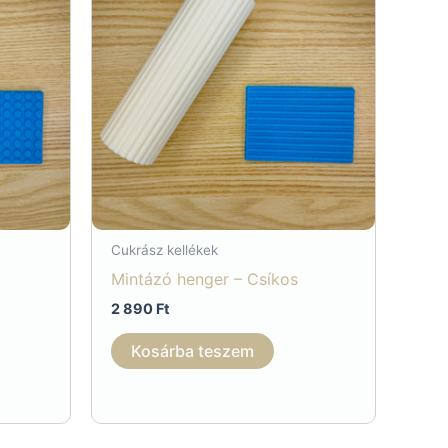
Cukrász kellékek
Mintázó henger – Csíkos
2 890
Ft
Kosárba teszem