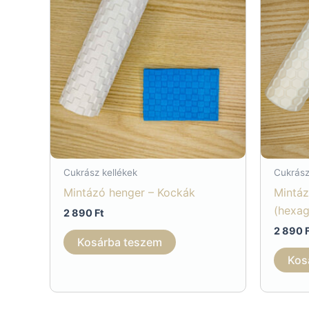
Cukrász kellékek
Cukrász
Mintázó henger – Kockák
Mintáz
(hexa
2 890
Ft
2 890
Kosárba teszem
Kos