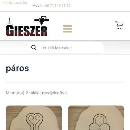
Skip
info@gieszer.hu
Mobil:
+36 70 949 33 60
to
content
Products
search
páros
Sorted
Mind a(z) 2 találat megjelenítve
by
latest