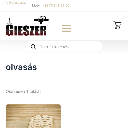
Skip
info@gieszer.hu
Mobil:
+36 70 949 33 60
to
content
Products
search
olvasás
Összesen 1 találat