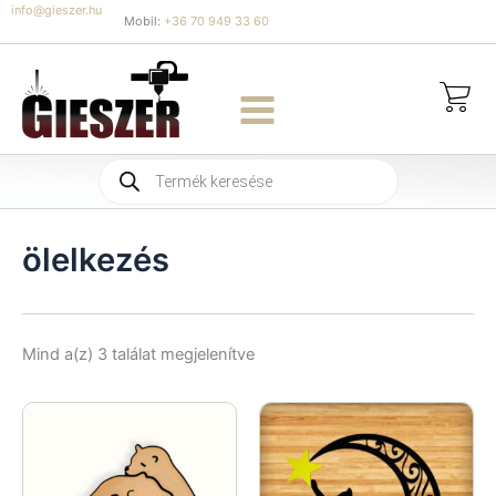
Skip
info@gieszer.hu
Mobil:
+36 70 949 33 60
to
content
Products
search
ölelkezés
Sorted
Mind a(z) 3 találat megjelenítve
by
latest