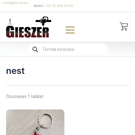
Skip
info@gieszer.hu
Mobil:
+36 70 949 33 60
to
content
Products
search
nest
Összesen 1 találat