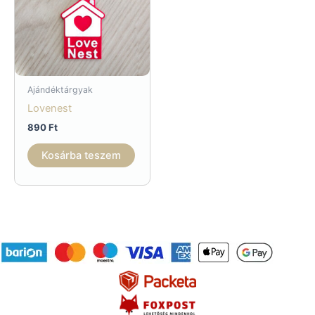
Ajándéktárgyak
Lovenest
890
Ft
Kosárba teszem