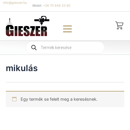
Skip
info@gieszer.hu
Mobil:
+36 70 949 33 60
to
content
Products
search
mikulás
Egy termék se felelt meg a keresésnek.