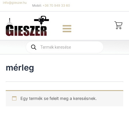
Skip
info@gieszer.hu
Mobil:
+36 70 949 33 60
to
content
Products
search
mérleg
Egy termék se felelt meg a keresésnek.