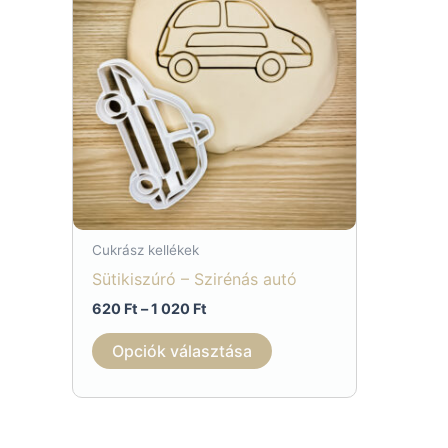
Cukrász kellékek
Sütikiszúró – Szirénás autó
Ártartomány:
620
Ft
–
1 020
Ft
620 Ft
Ennek
-
Opciók választása
1
a
020 Ft
terméknek
több
variációja