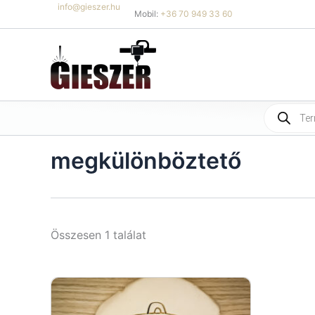
Skip
info@gieszer.hu
Mobil:
+36 70 949 33 60
to
content
Products
search
megkülönböztető
Összesen 1 találat