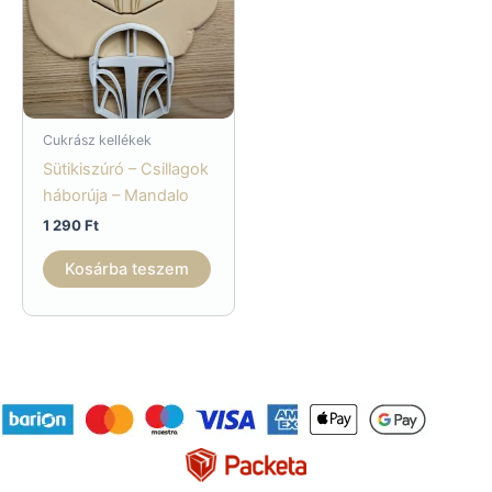
Cukrász kellékek
Sütikiszúró – Csillagok
háborúja – Mandalo
1 290
Ft
Kosárba teszem