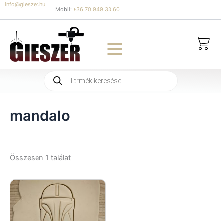
Skip
info@gieszer.hu
Mobil:
+36 70 949 33 60
to
content
Products
search
mandalo
Összesen 1 találat