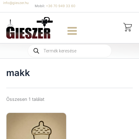
Skip
info@gieszer.hu
Mobil:
+36 70 949 33 60
to
content
Products
search
makk
Összesen 1 találat