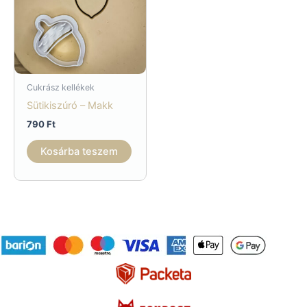
Cukrász kellékek
Sütikiszúró – Makk
790
Ft
Kosárba teszem