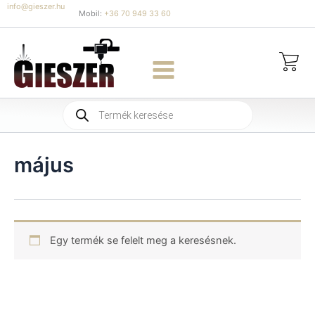
Skip
info@gieszer.hu
Mobil:
+36 70 949 33 60
to
content
Products
search
május
Egy termék se felelt meg a keresésnek.