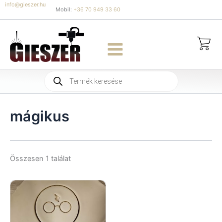
Skip
info@gieszer.hu
Mobil:
+36 70 949 33 60
to
content
Products
search
mágikus
Összesen 1 találat