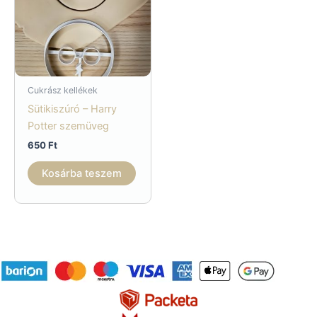
Cukrász kellékek
Sütikiszúró – Harry
Potter szemüveg
650
Ft
Kosárba teszem