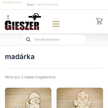
Skip
info@gieszer.hu
Mobil:
+36 70 949 33 60
to
content
Products
search
madárka
Sorted
Mind a(z) 3 találat megjelenítve
by
latest