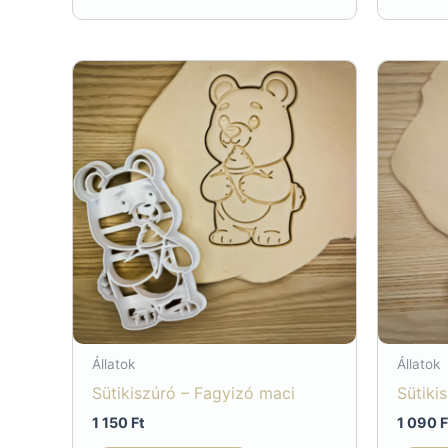
Állatok
Állatok
Sütikiszúró – Fagyizó maci
Sütiki
1 150
Ft
1 090
F