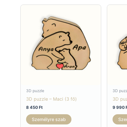
3D puzzle
3D puzz
3D puzzle – Maci (3 fő)
3D puz
8 450
Ft
9 990
Személyre szab
Sze