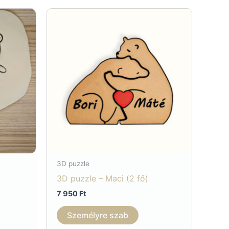
3D puzzle
3D puzzle – Maci (2 fő)
y:
7 950
Ft
nnek
Személyre szab