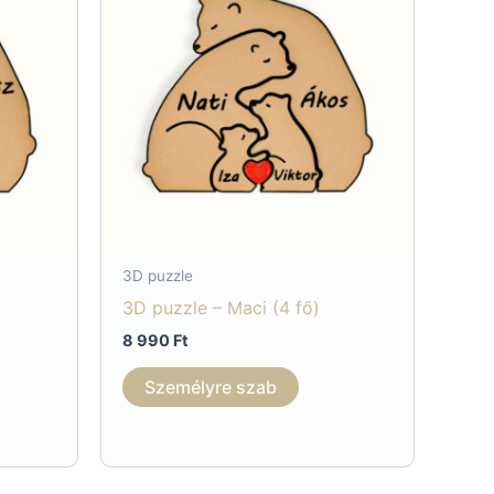
3D puzzle
3D puzzle – Maci (4 fő)
8 990
Ft
Személyre szab