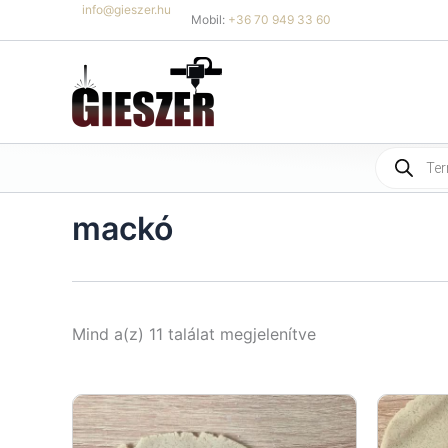
Skip
info@gieszer.hu
Mobil:
+36 70 949 33 60
to
content
Products
search
mackó
Sorted
Mind a(z) 11 találat megjelenítve
by
latest