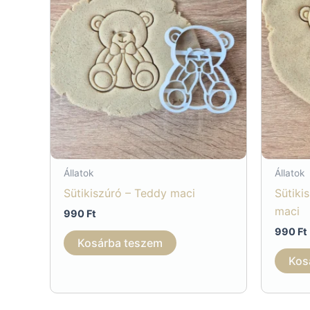
Állatok
Állatok
Sütikiszúró – Teddy maci
Sütiki
maci
990
Ft
990
Ft
Kosárba teszem
Kos