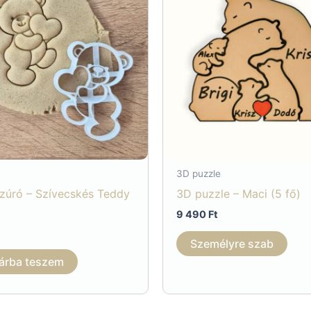
3D puzzle
szúró – Szívecskés Teddy
3D puzzle – Maci (5 fő)
9 490
Ft
Személyre szab
árba teszem