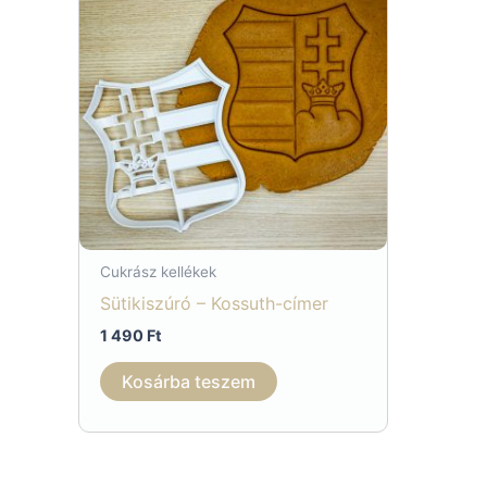
Cukrász kellékek
Sütikiszúró – Kossuth-címer
1 490
Ft
Kosárba teszem