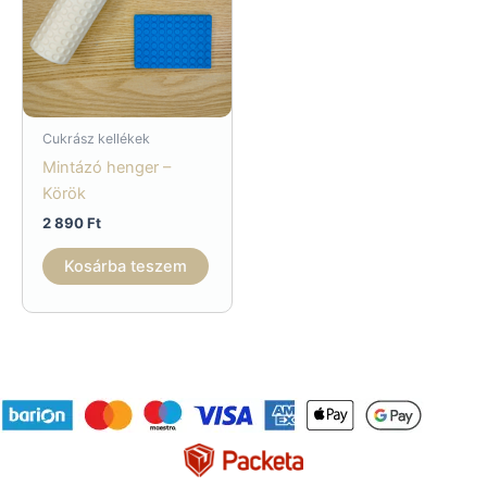
Cukrász kellékek
Mintázó henger –
Körök
2 890
Ft
Kosárba teszem